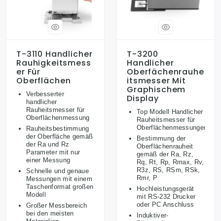
T-3110 Handlicher
T-3200
Rauhigkeitsmess
Handlicher
Er Für
Oberfächenrauhe
Oberflächen
Itsmesser Mit
Graphischem
Verbesserter
Display
handlicher
Rauheitsmesser für
Top Modell Handlicher
Oberflächenmessung
Rauheitsmesser für
Oberflächenmessungen
Rauheitsbestimmung
der Oberfläche gemäß
Bestimmung der
der Ra und Rz
Oberflächenrauheit
Parameter mit nur
gemäß der Ra, Rz,
einer Messung
Rq, Rt, Rp, Rmax, Rv,
R3z, RS, RSm, RSk,
Schnelle und genaue
Rmr, P
Messungen mit einem
Taschenformat großen
Hochleistungsgerät
Modell
mit RS-232 Drucker
oder PC Anschluss
Großer Messbereich
bei den meisten
Induktiver-