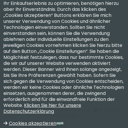
Ihr Einkaufserlebnis zu optimieren, benötigen hierzu
Checkline Europe GmbH & Co. KG. — Spezialisten für
aber Ihr Einverständnis. Durch das klicken des
Lieferung, Kalibrierung, Zertifizierung und Reparatur
„Cookies akzeptieren“ Buttons erklären Sie mich
hochpräziser Messgeräte.
unserer Verwendung von Cookies und ähnlicher
Technologien einverstanden. Sollten Sie nicht
einverstanden sein, können Sie die Verwendung
ablehnen oder individuelle Einstellungen zu den
jeweiligen Cookies vornehmen klicken Sie hierzu bitte
auf den Button „Cookie Einstellungen“. Sie haben die
Unternehmen
Möglichkeit festzulegen, dass nur bestimmte Cookies,
die wir auf unserer Website verwenden aktiviert
werden. Dieser Banner wird Ihnen solange angezeigt,
Konto
bis Sie Ihre Präferenzen gewählt haben. Sofern Sie
sich gegen die Verwendung von Cookies entscheiden,
Kontakt
werden wir keine Cookies oder ähnliche Technologien
einsetzen, ausgenommen derer, die zwingend
erforderlich sind für die einwandfreie Funktion der
Website.
Klicken Sie hier für unsere
Copyright 2003 - 2026 Checkline Europe
Alle Rechte
Datenschutzerklärung
vorbehalten
USt-IdNr. DE262749861
Cookies akzeptieren