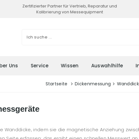
Zertifizierter Partner für Vertrieb, Reparatur und
Kalibrierung von Messequipment
ber Uns
Service
Wissen
Auswahlhilfe
I
Startseite
Dickenmessung
Wanddic
essgeräte
 Wanddicke, indem sie die magnetische Anziehung zwisch
den Seite erfassen; das ergibt einen schnellen Messwert 