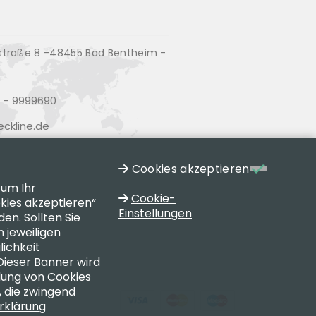
traße 8 -48455 Bad Bentheim -
d
 - 9999690
ckline.de
Cookies akzeptieren
 um Ihr
Cookie-
okies akzeptieren“
Einstellungen
n. Sollten Sie
 jeweiligen
lichkeit
Dieser Banner wird
ndung von Cookies
 die zwingend
erklärung