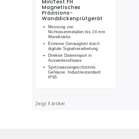
MiniTest FH
Magnetisches
Präzisions-
Wanddickenprüfgerät
Messung von
Nichteisenmetallen bis 24 mm
Wandstärke
Extreme Genauigkeit durch
digitale Signalverarbeitung
Direkter Datenimport in
Auswertesoftware
Spritzwassergeschütztes
Gehäuse: Industriestandard
IP65
Zeigt
1
Artikel