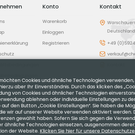
rnehmen
Konto
Kontakt
ns
Warenkorb
Warschauers
Deutschlan
ap
Einloggen
inienerklärung
Registrieren
+49 (0)5924
schutz
verkauf@che
äftsbedingungen
Kontakt
abebedingungen
 möchten Cookies und ähnliche Technologien verwenden,
ltenskodex
hierzu aber Ihr Einverständnis. Durch das klicken des „Co
ung von Cookies und ähnlicher Technologien einverstande
ssum
erwendung ablehnen oder individuelle Einstellungen zu den
 auf den Button „Cookie Einstellungen“. Sie haben die Mög
die wir auf unserer Website verwenden aktiviert werden. 
ferenzen gewählt haben. Sofern Sie sich gegen die Verwe
er ähnliche Technologien einsetzen, ausgenommen derer,
lle Rechte vorbehalten
tion der Website.
Klicken Sie hier für unsere Datenschutz