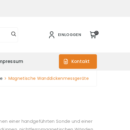
0
EINLOGGEN
mpressum
Kontakt
ke
Magnetische Wanddickenmessgeräte
en einer handgeführten Sonde und einer
an dünnen, nichtferromagnetischen Wänden