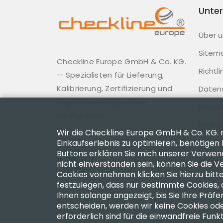
Unte
Über u
Sitem
Checkline Europe GmbH & Co. KG.
Richtl
— Spezialisten für Lieferung,
Kalibrierung, Zertifizierung und
Daten
Reparatur hochpräziser
Gesch
Messgeräte.
Rückg
Wir die Checkline Europe GmbH & Co. KG.
Verha
Einkaufserlebnis zu optimieren, benötigen 
Buttons erklären Sie mich unserer Verwend
Impre
nicht einverstanden sein, können Sie die V
Cookies vornehmen klicken Sie hierzu bitte
festzulegen, dass nur bestimmte Cookies, 
Ihnen solange angezeigt, bis Sie Ihre Prä
entscheiden, werden wir keine Cookies od
Copyright 2003 - 2026 Checkline Europe
A
erforderlich sind für die einwandfreie Funk
USt-IdNr. DE262749861