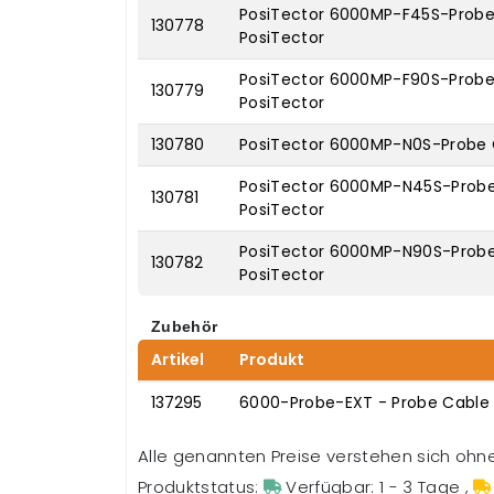
PosiTector 6000MP-F45S-Probe 
130778
PosiTector
PosiTector 6000MP-F90S-Probe 
130779
PosiTector
130780
PosiTector 6000MP-N0S-Probe C
PosiTector 6000MP-N45S-Probe 
130781
PosiTector
PosiTector 6000MP-N90S-Probe 
130782
PosiTector
Zubehör
Artikel
Produkt
137295
6000-Probe-EXT - Probe Cable 
Alle genannten Preise verstehen sich oh
Produktstatus:
Verfügbar: 1 - 3 Tage
,