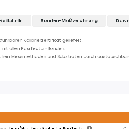
Sonden-Maßzeichnung
Down
ailtabelle
hrbaren Kalibrierzertifikat geliefert.
mit allen PosiTector-Sonden.
wischen Messmethoden und Substraten durch austauschbar
ral Ferro/Non Ferro Probe for PosiTector
€ 