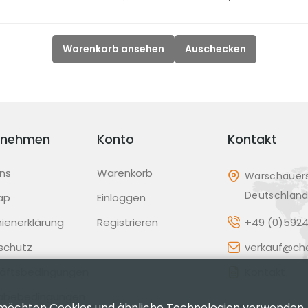
Warenkorb ansehen
Auschecken
rnehmen
Konto
Kontakt
ns
Warenkorb
Warschauers
Deutschlan
ap
Einloggen
inienerklärung
Registrieren
+49 (0)5924
schutz
verkauf@che
äftsbedingungen
Kontakt
abebedingungen
 möchten Cookies und ähnliche Technologien verwenden,