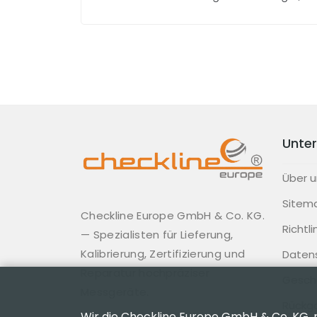
Unte
Über u
Sitem
Checkline Europe GmbH & Co. KG.
Richtl
— Spezialisten für Lieferung,
Kalibrierung, Zertifizierung und
Daten
Reparatur hochpräziser
Gesch
Messgeräte.
Rückg
Wir die Checkline Europe GmbH & Co. KG.