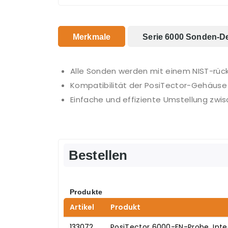
Merkmale
Serie 6000 Sonden-Det
Alle Sonden werden mit einem NIST-rückfü
Kompatibilität der PosiTector-Gehäuse 
Einfache und effiziente Umstellung z
Bestellen
Produkte
Artikel
Produkt
133072
PosiTector 6000-FN-Probe, Integ