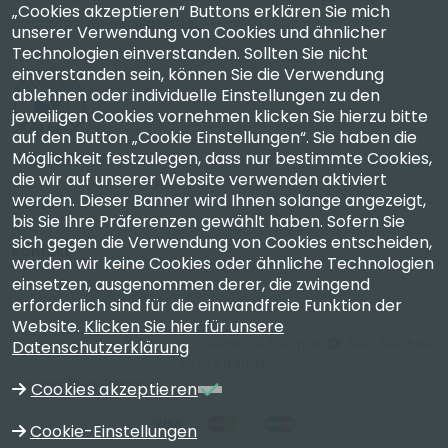
„Cookies akzeptieren“ Buttons erklären Sie mich
hochpräziser Messgeräte.
unserer Verwendung von Cookies und ähnlicher
Technologien einverstanden. Sollten Sie nicht
einverstanden sein, können Sie die Verwendung
ablehnen oder individuelle Einstellungen zu den
jeweiligen Cookies vornehmen klicken Sie hierzu bitte
auf den Button „Cookie Einstellungen“. Sie haben die
Unternehmen
Möglichkeit festzulegen, dass nur bestimmte Cookies,
die wir auf unserer Website verwenden aktiviert
werden. Dieser Banner wird Ihnen solange angezeigt,
Konto
bis Sie Ihre Präferenzen gewählt haben. Sofern Sie
sich gegen die Verwendung von Cookies entscheiden,
Kontakt
werden wir keine Cookies oder ähnliche Technologien
einsetzen, ausgenommen derer, die zwingend
erforderlich sind für die einwandfreie Funktion der
Website.
Klicken Sie hier für unsere
Copyright 2003 - 2026 Checkline Europe
Alle Rechte
Datenschutzerklärung
vorbehalten
USt-IdNr. DE262749861
Cookies akzeptieren
Cookie-Einstellungen