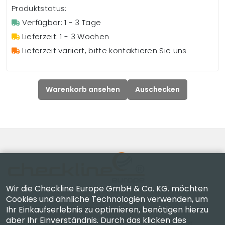
Produktstatus:
Verfügbar: 1 - 3 Tage
Lieferzeit: 1 - 3 Wochen
Lieferzeit variiert, bitte kontaktieren Sie uns
Warenkorb ansehen
Auschecken
Wir die Checkline Europe GmbH & Co. KG. möchten
Cookies und ähnliche Technologien verwenden, um
Ihr Einkaufserlebnis zu optimieren, benötigen hierzu
Checkline Europe GmbH & Co. KG. — Spezialisten für
aber Ihr Einverständnis. Durch das klicken des
Lieferung, Kalibrierung, Zertifizierung und Reparatur