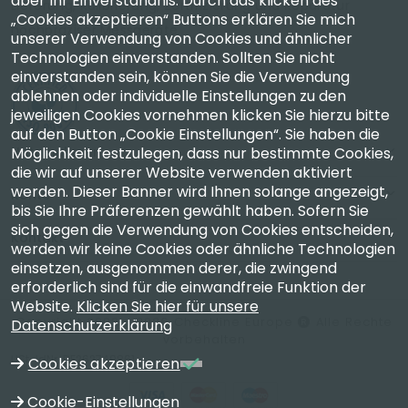
aber Ihr Einverständnis. Durch das klicken des
Lieferung, Kalibrierung, Zertifizierung und Reparatur
„Cookies akzeptieren“ Buttons erklären Sie mich
hochpräziser Messgeräte.
unserer Verwendung von Cookies und ähnlicher
Technologien einverstanden. Sollten Sie nicht
einverstanden sein, können Sie die Verwendung
ablehnen oder individuelle Einstellungen zu den
jeweiligen Cookies vornehmen klicken Sie hierzu bitte
auf den Button „Cookie Einstellungen“. Sie haben die
Unternehmen
Möglichkeit festzulegen, dass nur bestimmte Cookies,
die wir auf unserer Website verwenden aktiviert
werden. Dieser Banner wird Ihnen solange angezeigt,
Konto
bis Sie Ihre Präferenzen gewählt haben. Sofern Sie
sich gegen die Verwendung von Cookies entscheiden,
Kontakt
werden wir keine Cookies oder ähnliche Technologien
einsetzen, ausgenommen derer, die zwingend
erforderlich sind für die einwandfreie Funktion der
Website.
Klicken Sie hier für unsere
Copyright 2003 - 2026 Checkline Europe
Alle Rechte
Datenschutzerklärung
vorbehalten
USt-IdNr. DE262749861
Cookies akzeptieren
Cookie-Einstellungen