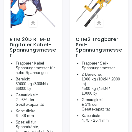
RTM 20D RTM-D
CTM2 Tragbarer
Digitaler Kabel-
Seil-
Spannungsmesse
Spannungsmesse
R
R
Tragbarer Kabel
Tragbarer Seil-
Spannungsmesser für
Spannungsmesser
hohe Spannungen
2 Bereiche:
Bereich:
1000 kg (10kN / 2000
30000 kg (300kN /
lb)
66000lb)
4500 kg (45kN /
10000lb)
Genauigkeit:
2 - 6% der
Genauigkeit:
Gerätekapazität
± 3% der
Gerätekapazität
Kabeldicke:
6 - 38 mm
Kabeldicke:
4,75 - 25,4 mm
Speziell für
Spanndrähte,
Halterungskabel, Ski