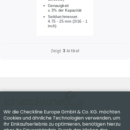
Genauigkeit
± 3% der Kapazität
Seildurchmesser:
4.75 - 25 mm (3/16 - 1
inch)
Zeigt
3
Artikel
Wir die Checkline Europe GmbH & Co. KG. möchten
Cookies und ähnliche Technologien verwenden, um
Ihr Einkaufserlebnis zu optimieren, benötigen hierzu
Checkline Europe GmbH & Co. KG. — Spezialisten für