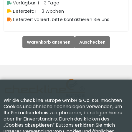
Verfügbar: 1 - 3 Tage
Lieferzeit: 1 - 3 Wochen
Lieferzeit variiert, bitte kontaktieren Sie uns
Warenkorb ansehen
Auschecken
Wir die Checkline Europe GmbH & Co. KG. möchten
Cookies und ähnliche Technologien verwenden, um
Ihr Einkaufserlebnis zu optimieren, benötigen hierzu
Checkline Europe GmbH & Co. KG. — Spezialisten für
aber Ihr Einverständnis. Durch das klicken des
Lieferung, Kalibrierung, Zertifizierung und Reparatur
„Cookies akzeptieren“ Buttons erklären Sie mich
hochpräziser Messgeräte.
unserer Verwendung von Cookies und ähnlicher