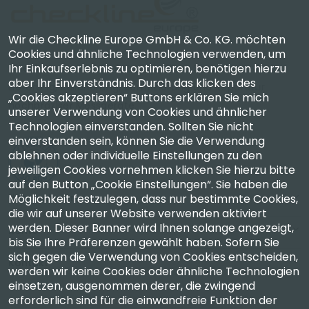
Wir die Checkline Europe GmbH & Co. KG. möchten
Cookies und ähnliche Technologien verwenden, um
Ihr Einkaufserlebnis zu optimieren, benötigen hierzu
Checkline Europe GmbH & Co. KG. — Spezialisten für
aber Ihr Einverständnis. Durch das klicken des
Lieferung, Kalibrierung, Zertifizierung und Reparatur
„Cookies akzeptieren“ Buttons erklären Sie mich
hochpräziser Messgeräte.
unserer Verwendung von Cookies und ähnlicher
Technologien einverstanden. Sollten Sie nicht
einverstanden sein, können Sie die Verwendung
ablehnen oder individuelle Einstellungen zu den
jeweiligen Cookies vornehmen klicken Sie hierzu bitte
auf den Button „Cookie Einstellungen“. Sie haben die
Unternehmen
Möglichkeit festzulegen, dass nur bestimmte Cookies,
die wir auf unserer Website verwenden aktiviert
werden. Dieser Banner wird Ihnen solange angezeigt,
Konto
bis Sie Ihre Präferenzen gewählt haben. Sofern Sie
sich gegen die Verwendung von Cookies entscheiden,
Kontakt
werden wir keine Cookies oder ähnliche Technologien
einsetzen, ausgenommen derer, die zwingend
erforderlich sind für die einwandfreie Funktion der