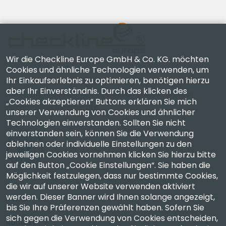
Wir die Checkline Europe GmbH & Co. KG. möchten
Cookies und ähnliche Technologien verwenden, um
Ihr Einkaufserlebnis zu optimieren, benötigen hierzu
Checkline Europe GmbH & Co. KG. — Spezialisten für
aber Ihr Einverständnis. Durch das klicken des
Lieferung, Kalibrierung, Zertifizierung und Reparatur
„Cookies akzeptieren“ Buttons erklären Sie mich
hochpräziser Messgeräte.
unserer Verwendung von Cookies und ähnlicher
Technologien einverstanden. Sollten Sie nicht
einverstanden sein, können Sie die Verwendung
ablehnen oder individuelle Einstellungen zu den
jeweiligen Cookies vornehmen klicken Sie hierzu bitte
auf den Button „Cookie Einstellungen“. Sie haben die
Unternehmen
Möglichkeit festzulegen, dass nur bestimmte Cookies,
die wir auf unserer Website verwenden aktiviert
werden. Dieser Banner wird Ihnen solange angezeigt,
Konto
bis Sie Ihre Präferenzen gewählt haben. Sofern Sie
sich gegen die Verwendung von Cookies entscheiden,
Kontakt