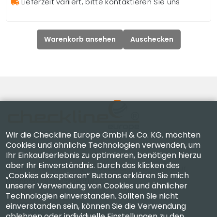
Lieferzeit variiert, bitte kontaktieren Sie uns
Warenkorb ansehen
Auschecken
Wir die Checkline Europe GmbH & Co. KG. möchten
Cookies und ähnliche Technologien verwenden, um
Ihr Einkaufserlebnis zu optimieren, benötigen hierzu
Checkline Europe GmbH & Co. KG. — Spezialisten für
aber Ihr Einverständnis. Durch das klicken des
Lieferung, Kalibrierung, Zertifizierung und Reparatur
„Cookies akzeptieren“ Buttons erklären Sie mich
hochpräziser Messgeräte.
unserer Verwendung von Cookies und ähnlicher
Technologien einverstanden. Sollten Sie nicht
einverstanden sein, können Sie die Verwendung
ablehnen oder individuelle Einstellungen zu den