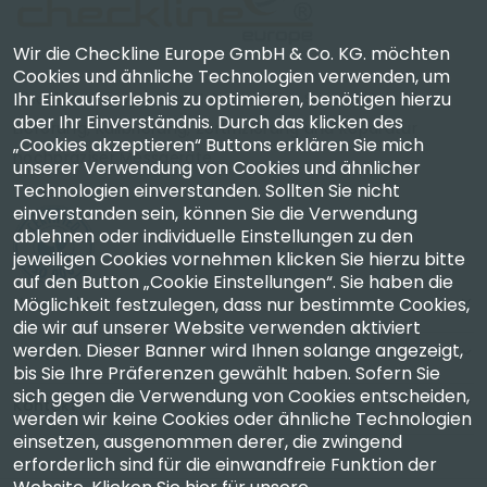
Wir die Checkline Europe GmbH & Co. KG. möchten
Cookies und ähnliche Technologien verwenden, um
Ihr Einkaufserlebnis zu optimieren, benötigen hierzu
Checkline Europe GmbH & Co. KG. — Spezialisten für
aber Ihr Einverständnis. Durch das klicken des
Lieferung, Kalibrierung, Zertifizierung und Reparatur
„Cookies akzeptieren“ Buttons erklären Sie mich
hochpräziser Messgeräte.
unserer Verwendung von Cookies und ähnlicher
Technologien einverstanden. Sollten Sie nicht
einverstanden sein, können Sie die Verwendung
ablehnen oder individuelle Einstellungen zu den
jeweiligen Cookies vornehmen klicken Sie hierzu bitte
auf den Button „Cookie Einstellungen“. Sie haben die
Unternehmen
Möglichkeit festzulegen, dass nur bestimmte Cookies,
die wir auf unserer Website verwenden aktiviert
werden. Dieser Banner wird Ihnen solange angezeigt,
Konto
bis Sie Ihre Präferenzen gewählt haben. Sofern Sie
sich gegen die Verwendung von Cookies entscheiden,
Kontakt
werden wir keine Cookies oder ähnliche Technologien
einsetzen, ausgenommen derer, die zwingend
erforderlich sind für die einwandfreie Funktion der