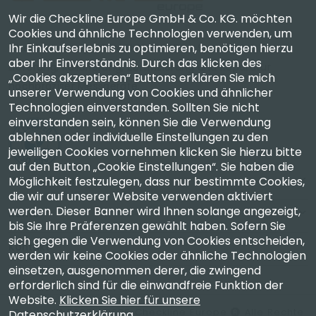
Wir die Checkline Europe GmbH & Co. KG. möchten
Cookies und ähnliche Technologien verwenden, um
Ihr Einkaufserlebnis zu optimieren, benötigen hierzu
Checkline Europe GmbH & Co. KG. — Spezialisten für
aber Ihr Einverständnis. Durch das klicken des
Lieferung, Kalibrierung, Zertifizierung und Reparatur
„Cookies akzeptieren“ Buttons erklären Sie mich
hochpräziser Messgeräte.
unserer Verwendung von Cookies und ähnlicher
Technologien einverstanden. Sollten Sie nicht
einverstanden sein, können Sie die Verwendung
ablehnen oder individuelle Einstellungen zu den
jeweiligen Cookies vornehmen klicken Sie hierzu bitte
auf den Button „Cookie Einstellungen“. Sie haben die
Unternehmen
Möglichkeit festzulegen, dass nur bestimmte Cookies,
die wir auf unserer Website verwenden aktiviert
werden. Dieser Banner wird Ihnen solange angezeigt,
Konto
bis Sie Ihre Präferenzen gewählt haben. Sofern Sie
sich gegen die Verwendung von Cookies entscheiden,
Kontakt
werden wir keine Cookies oder ähnliche Technologien
einsetzen, ausgenommen derer, die zwingend
erforderlich sind für die einwandfreie Funktion der
Website.
Klicken Sie hier für unsere
Copyright 2003 - 2026 Checkline Europe
Alle Rechte
Datenschutzerklärung