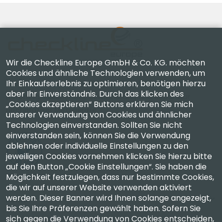
Wir die Checkline Europe GmbH & Co. KG. möchten
Cookies und ähnliche Technologien verwenden, um
Ihr Einkaufserlebnis zu optimieren, benötigen hierzu
Checkline Europe GmbH & Co. KG. — Spezialisten für
aber Ihr Einverständnis. Durch das klicken des
Lieferung, Kalibrierung, Zertifizierung und Reparatur
„Cookies akzeptieren“ Buttons erklären Sie mich
hochpräziser Messgeräte.
unserer Verwendung von Cookies und ähnlicher
Technologien einverstanden. Sollten Sie nicht
einverstanden sein, können Sie die Verwendung
ablehnen oder individuelle Einstellungen zu den
jeweiligen Cookies vornehmen klicken Sie hierzu bitte
auf den Button „Cookie Einstellungen“. Sie haben die
Unternehmen
Möglichkeit festzulegen, dass nur bestimmte Cookies,
die wir auf unserer Website verwenden aktiviert
werden. Dieser Banner wird Ihnen solange angezeigt,
Konto
bis Sie Ihre Präferenzen gewählt haben. Sofern Sie
sich gegen die Verwendung von Cookies entscheiden,