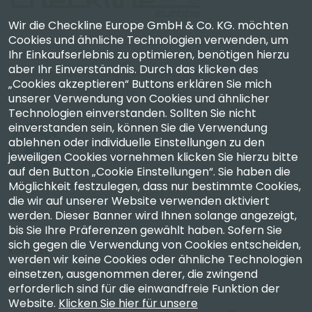
Wir die Checkline Europe GmbH & Co. KG. möchten
Cookies und ähnliche Technologien verwenden, um
Ihr Einkaufserlebnis zu optimieren, benötigen hierzu
Checkline Europe GmbH & Co. KG. — Spezialisten für
aber Ihr Einverständnis. Durch das klicken des
Lieferung, Kalibrierung, Zertifizierung und Reparatur
„Cookies akzeptieren“ Buttons erklären Sie mich
hochpräziser Messgeräte.
unserer Verwendung von Cookies und ähnlicher
Technologien einverstanden. Sollten Sie nicht
einverstanden sein, können Sie die Verwendung
ablehnen oder individuelle Einstellungen zu den
jeweiligen Cookies vornehmen klicken Sie hierzu bitte
auf den Button „Cookie Einstellungen“. Sie haben die
Unternehmen
Möglichkeit festzulegen, dass nur bestimmte Cookies,
die wir auf unserer Website verwenden aktiviert
werden. Dieser Banner wird Ihnen solange angezeigt,
Konto
bis Sie Ihre Präferenzen gewählt haben. Sofern Sie
sich gegen die Verwendung von Cookies entscheiden,
Kontakt
werden wir keine Cookies oder ähnliche Technologien
einsetzen, ausgenommen derer, die zwingend
erforderlich sind für die einwandfreie Funktion der
Website.
Klicken Sie hier für unsere