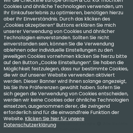
Wir die Checkline Europe GmbH & Co. KG. möchten
Cookies und ähnliche Technologien verwenden, um
Ihr Einkaufserlebnis zu optimieren, benötigen hierzu
Checkline Europe GmbH & Co. KG. — Spezialisten für
aber Ihr Einverständnis. Durch das klicken des
Lieferung, Kalibrierung, Zertifizierung und Reparatur
„Cookies akzeptieren“ Buttons erklären Sie mich
hochpräziser Messgeräte.
unserer Verwendung von Cookies und ähnlicher
Technologien einverstanden. Sollten Sie nicht
einverstanden sein, können Sie die Verwendung
ablehnen oder individuelle Einstellungen zu den
jeweiligen Cookies vornehmen klicken Sie hierzu bitte
auf den Button „Cookie Einstellungen“. Sie haben die
Möglichkeit festzulegen, dass nur bestimmte Cookies,
Unternehmen
die wir auf unserer Website verwenden aktiviert
werden. Dieser Banner wird Ihnen solange angezeigt,
Konto
bis Sie Ihre Präferenzen gewählt haben. Sofern Sie
sich gegen die Verwendung von Cookies entscheiden,
Kontakt
werden wir keine Cookies oder ähnliche Technologien
einsetzen, ausgenommen derer, die zwingend
erforderlich sind für die einwandfreie Funktion der
Website.
Klicken Sie hier für unsere
Copyright 2003 - 2026 Checkline Europe
Alle Rechte
Datenschutzerklärung
vorbehalten