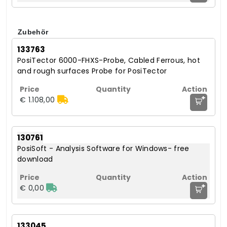
Zubehör
133763
PosiTector 6000-FHXS-Probe, Cabled Ferrous, hot
and rough surfaces Probe for PosiTector
+
€ 1.108,00
130761
PosiSoft - Analysis Software for Windows- free
download
+
€ 0,00
133045