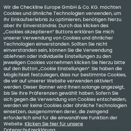
Wir die Checkline Europe GmbH & Co. KG. möchten
Cookies und ähnliche Technologien verwenden, um
Ihr Einkaufserlebnis zu optimieren, benötigen hierzu
Checkline Europe GmbH & Co. KG. — Spezialisten für
aber Ihr Einverständnis. Durch das klicken des
Lieferung, Kalibrierung, Zertifizierung und Reparatur
„Cookies akzeptieren“ Buttons erklären Sie mich
hochpräziser Messgeräte.
unserer Verwendung von Cookies und ähnlicher
Technologien einverstanden. Sollten Sie nicht
einverstanden sein, können Sie die Verwendung
ablehnen oder individuelle Einstellungen zu den
jeweiligen Cookies vornehmen klicken Sie hierzu bitte
auf den Button „Cookie Einstellungen“. Sie haben die
Unternehmen
Möglichkeit festzulegen, dass nur bestimmte Cookies,
die wir auf unserer Website verwenden aktiviert
werden. Dieser Banner wird Ihnen solange angezeigt,
Konto
bis Sie Ihre Präferenzen gewählt haben. Sofern Sie
sich gegen die Verwendung von Cookies entscheiden,
Kontakt
werden wir keine Cookies oder ähnliche Technologien
einsetzen, ausgenommen derer, die zwingend
erforderlich sind für die einwandfreie Funktion der
Website.
Klicken Sie hier für unsere
Copyright 2003 - 2026 Checkline Europe
Alle Rechte
Datenschutzerklärung