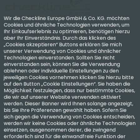
Wir die Checkline Europe GmbH & Co. KG. möchten
Cookies und ähnliche Technologien verwenden, um
Ihr Einkaufserlebnis zu optimieren, benötigen hierzu
Checkline Europe GmbH & Co. KG. — Spezialisten für
aber Ihr Einverständnis. Durch das klicken des
Lieferung, Kalibrierung, Zertifizierung und Reparatur
„Cookies akzeptieren“ Buttons erklären Sie mich
hochpräziser Messgeräte.
unserer Verwendung von Cookies und ähnlicher
Technologien einverstanden. Sollten Sie nicht
einverstanden sein, können Sie die Verwendung
ablehnen oder individuelle Einstellungen zu den
jeweiligen Cookies vornehmen klicken Sie hierzu bitte
auf den Button „Cookie Einstellungen“. Sie haben die
Unternehmen
Möglichkeit festzulegen, dass nur bestimmte Cookies,
die wir auf unserer Website verwenden aktiviert
werden. Dieser Banner wird Ihnen solange angezeigt,
Konto
bis Sie Ihre Präferenzen gewählt haben. Sofern Sie
sich gegen die Verwendung von Cookies entscheiden,
Kontakt
werden wir keine Cookies oder ähnliche Technologien
einsetzen, ausgenommen derer, die zwingend
erforderlich sind für die einwandfreie Funktion der