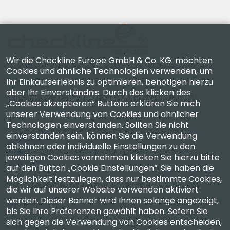
Wir die Checkline Europe GmbH & Co. KG. möchten
Cookies und ähnliche Technologien verwenden, um
Ihr Einkaufserlebnis zu optimieren, benötigen hierzu
Checkline Europe GmbH & Co. KG. — Spezialisten für
aber Ihr Einverständnis. Durch das klicken des
Lieferung, Kalibrierung, Zertifizierung und Reparatur
„Cookies akzeptieren“ Buttons erklären Sie mich
hochpräziser Messgeräte.
unserer Verwendung von Cookies und ähnlicher
Technologien einverstanden. Sollten Sie nicht
einverstanden sein, können Sie die Verwendung
ablehnen oder individuelle Einstellungen zu den
jeweiligen Cookies vornehmen klicken Sie hierzu bitte
auf den Button „Cookie Einstellungen“. Sie haben die
Möglichkeit festzulegen, dass nur bestimmte Cookies,
Unternehmen
die wir auf unserer Website verwenden aktiviert
werden. Dieser Banner wird Ihnen solange angezeigt,
Konto
bis Sie Ihre Präferenzen gewählt haben. Sofern Sie
sich gegen die Verwendung von Cookies entscheiden,
Kontakt