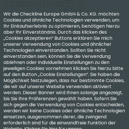
Wir die Checkline Europe GmbH & Co. KG. möchten
Cookies und ähnliche Technologien verwenden, um
Ihr Einkaufserlebnis zu optimieren, benötigen hierzu
Checkline Europe GmbH & Co. KG. — Spezialisten für
aber Ihr Einverständnis. Durch das klicken des
Lieferung, Kalibrierung, Zertifizierung und Reparatur
„Cookies akzeptieren“ Buttons erklären Sie mich
hochpräziser Messgeräte.
unserer Verwendung von Cookies und ähnlicher
Technologien einverstanden. Sollten Sie nicht
einverstanden sein, können Sie die Verwendung
ablehnen oder individuelle Einstellungen zu den
jeweiligen Cookies vornehmen klicken Sie hierzu bitte
auf den Button „Cookie Einstellungen“. Sie haben die
Möglichkeit festzulegen, dass nur bestimmte Cookies,
Unternehmen
die wir auf unserer Website verwenden aktiviert
werden. Dieser Banner wird Ihnen solange angezeigt,
Konto
bis Sie Ihre Präferenzen gewählt haben. Sofern Sie
sich gegen die Verwendung von Cookies entscheiden,
Kontakt
werden wir keine Cookies oder ähnliche Technologien
einsetzen, ausgenommen derer, die zwingend
erforderlich sind für die einwandfreie Funktion der
Website.
Klicken Sie hier für unsere