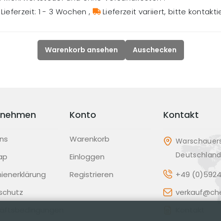
Lieferzeit: 1 - 3 Wochen
,
Lieferzeit variiert, bitte kontakt
Warenkorb ansehen
Auschecken
rnehmen
Konto
Kontakt
ns
Warenkorb
Warschauers
Deutschlan
ap
Einloggen
inienerklärung
Registrieren
+49 (0)5924
schutz
verkauf@che
äftsbedingungen
Kontakt