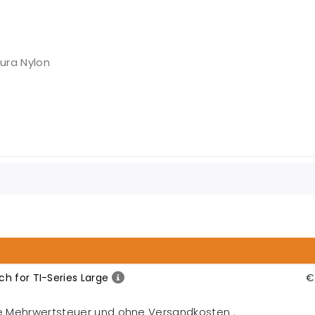
ura Nylon
h for TI-Series Large
€
ne Mehrwertsteuer und ohne Versandkosten .