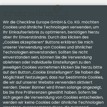
Wir die Checkline Europe GmbH & Co. KG. möchten
Cookies und ähnliche Technologien verwenden, um
Ihr Einkaufserlebnis zu optimieren, benötigen hierzu
Checkline Europe GmbH & Co. KG. — Spezialisten für
aber Ihr Einverständnis. Durch das klicken des
Lieferung, Kalibrierung, Zertifizierung und Reparatur
„Cookies akzeptieren“ Buttons erklären Sie mich
hochpräziser Messgeräte.
unserer Verwendung von Cookies und ähnlicher
Technologien einverstanden. Sollten Sie nicht
einverstanden sein, können Sie die Verwendung
ablehnen oder individuelle Einstellungen zu den
jeweiligen Cookies vornehmen klicken Sie hierzu bitte
auf den Button „Cookie Einstellungen“. Sie haben die
Unternehmen
Möglichkeit festzulegen, dass nur bestimmte Cookies,
die wir auf unserer Website verwenden aktiviert
werden. Dieser Banner wird Ihnen solange angezeigt,
Konto
bis Sie Ihre Präferenzen gewählt haben. Sofern Sie
sich gegen die Verwendung von Cookies entscheiden,
Kontakt
werden wir keine Cookies oder ähnliche Technologien