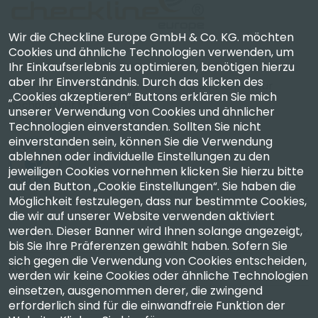
Wir die Checkline Europe GmbH & Co. KG. möchten
Cookies und ähnliche Technologien verwenden, um
Ihr Einkaufserlebnis zu optimieren, benötigen hierzu
Checkline Europe GmbH & Co. KG. — Spezialisten für
aber Ihr Einverständnis. Durch das klicken des
Lieferung, Kalibrierung, Zertifizierung und Reparatur
„Cookies akzeptieren“ Buttons erklären Sie mich
hochpräziser Messgeräte.
unserer Verwendung von Cookies und ähnlicher
Technologien einverstanden. Sollten Sie nicht
einverstanden sein, können Sie die Verwendung
ablehnen oder individuelle Einstellungen zu den
jeweiligen Cookies vornehmen klicken Sie hierzu bitte
auf den Button „Cookie Einstellungen“. Sie haben die
Unternehmen
Möglichkeit festzulegen, dass nur bestimmte Cookies,
die wir auf unserer Website verwenden aktiviert
werden. Dieser Banner wird Ihnen solange angezeigt,
Konto
bis Sie Ihre Präferenzen gewählt haben. Sofern Sie
sich gegen die Verwendung von Cookies entscheiden,
Kontakt
werden wir keine Cookies oder ähnliche Technologien
einsetzen, ausgenommen derer, die zwingend
erforderlich sind für die einwandfreie Funktion der