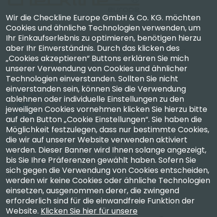
Wir die Checkline Europe GmbH & Co. KG. möchten
Cookies und ähnliche Technologien verwenden, um
Ihr Einkaufserlebnis zu optimieren, benötigen hierzu
Checkline Europe GmbH & Co. KG. — Spezialisten für
aber Ihr Einverständnis. Durch das klicken des
Lieferung, Kalibrierung, Zertifizierung und Reparatur
„Cookies akzeptieren“ Buttons erklären Sie mich
hochpräziser Messgeräte.
unserer Verwendung von Cookies und ähnlicher
Technologien einverstanden. Sollten Sie nicht
einverstanden sein, können Sie die Verwendung
ablehnen oder individuelle Einstellungen zu den
jeweiligen Cookies vornehmen klicken Sie hierzu bitte
auf den Button „Cookie Einstellungen“. Sie haben die
Unternehmen
Möglichkeit festzulegen, dass nur bestimmte Cookies,
die wir auf unserer Website verwenden aktiviert
werden. Dieser Banner wird Ihnen solange angezeigt,
Konto
bis Sie Ihre Präferenzen gewählt haben. Sofern Sie
sich gegen die Verwendung von Cookies entscheiden,
Kontakt
werden wir keine Cookies oder ähnliche Technologien
einsetzen, ausgenommen derer, die zwingend
erforderlich sind für die einwandfreie Funktion der
Website.
Klicken Sie hier für unsere