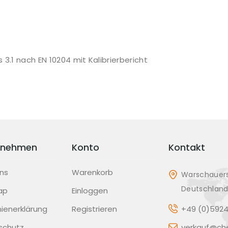
3.1 nach EN 10204 mit Kalibrierbericht
rnehmen
Konto
Kontakt
ns
Warenkorb
Warschauers
Deutschlan
ap
Einloggen
inienerklärung
Registrieren
+49 (0)5924
schutz
verkauf@che