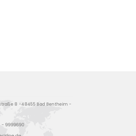
traße 8 -48455 Bad Bentheim -
d
 - 9999690
ckline.de