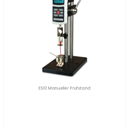
ne
ES10 Manueller Prüfstand
D
on
sc