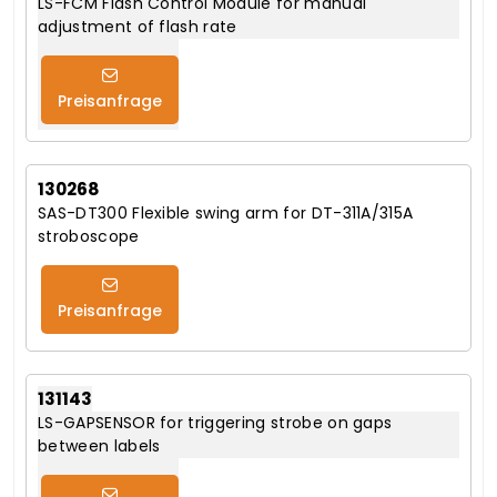
LS-FCM Flash Control Module for manual
adjustment of flash rate
Preisanfrage
130268
SAS-DT300 Flexible swing arm for DT-311A/315A
stroboscope
Preisanfrage
131143
LS-GAPSENSOR for triggering strobe on gaps
between labels