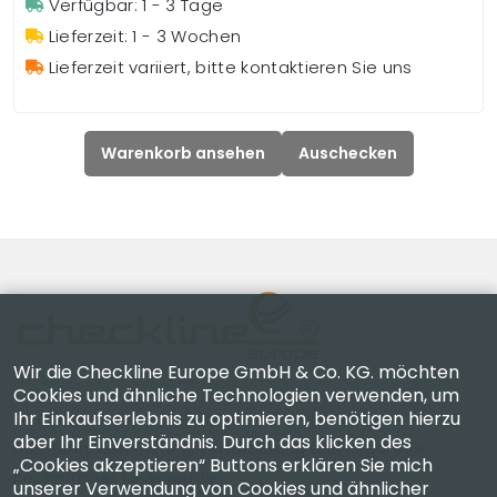
Verfügbar: 1 - 3 Tage
Lieferzeit: 1 - 3 Wochen
Lieferzeit variiert, bitte kontaktieren Sie uns
Warenkorb ansehen
Auschecken
Wir die Checkline Europe GmbH & Co. KG. möchten
Cookies und ähnliche Technologien verwenden, um
Ihr Einkaufserlebnis zu optimieren, benötigen hierzu
Checkline Europe GmbH & Co. KG. — Spezialisten für
aber Ihr Einverständnis. Durch das klicken des
Lieferung, Kalibrierung, Zertifizierung und Reparatur
„Cookies akzeptieren“ Buttons erklären Sie mich
hochpräziser Messgeräte.
unserer Verwendung von Cookies und ähnlicher