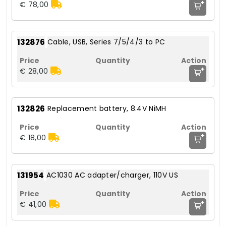
+
€ 78,00
132876
Cable, USB, Series 7/5/4/3 to PC
+
€ 28,00
132826
Replacement battery, 8.4V NiMH
+
€ 18,00
131954
AC1030 AC adapter/charger, 110V US
+
€ 41,00