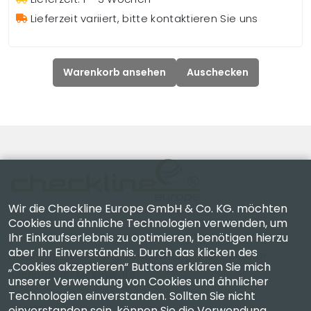
Lieferzeit variiert, bitte kontaktieren Sie uns
Warenkorb ansehen
Auschecken
Wir die Checkline Europe GmbH & Co. KG. möchten
Cookies und ähnliche Technologien verwenden, um
Ihr Einkaufserlebnis zu optimieren, benötigen hierzu
Checkline Europe GmbH & Co. KG. — Spezialisten für
aber Ihr Einverständnis. Durch das klicken des
Lieferung, Kalibrierung, Zertifizierung und Reparatur
„Cookies akzeptieren“ Buttons erklären Sie mich
hochpräziser Messgeräte.
unserer Verwendung von Cookies und ähnlicher
Technologien einverstanden. Sollten Sie nicht
einverstanden sein, können Sie die Verwendung