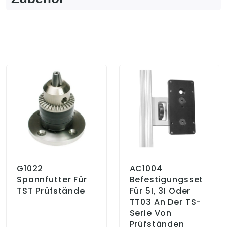
G1022
AC1004
Spannfutter Für
Befestigungsset
TST Prüfstände
Für 5I, 3I Oder
TT03 An Der TS-
Serie Von
Prüfständen