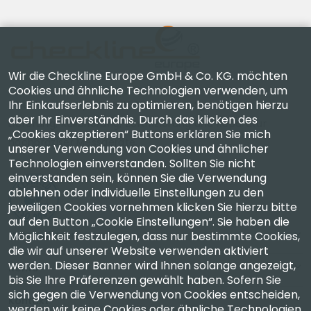
Wir die Checkline Europe GmbH & Co. KG. möchten
Cookies und ähnliche Technologien verwenden, um
Ihr Einkaufserlebnis zu optimieren, benötigen hierzu
Checkline Europe GmbH & Co. KG. — Spezialisten für
aber Ihr Einverständnis. Durch das klicken des
Lieferung, Kalibrierung, Zertifizierung und Reparatur
„Cookies akzeptieren“ Buttons erklären Sie mich
hochpräziser Messgeräte.
unserer Verwendung von Cookies und ähnlicher
Technologien einverstanden. Sollten Sie nicht
einverstanden sein, können Sie die Verwendung
ablehnen oder individuelle Einstellungen zu den
jeweiligen Cookies vornehmen klicken Sie hierzu bitte
auf den Button „Cookie Einstellungen“. Sie haben die
Unternehmen
Möglichkeit festzulegen, dass nur bestimmte Cookies,
die wir auf unserer Website verwenden aktiviert
werden. Dieser Banner wird Ihnen solange angezeigt,
Konto
bis Sie Ihre Präferenzen gewählt haben. Sofern Sie
sich gegen die Verwendung von Cookies entscheiden,
Kontakt
werden wir keine Cookies oder ähnliche Technologien