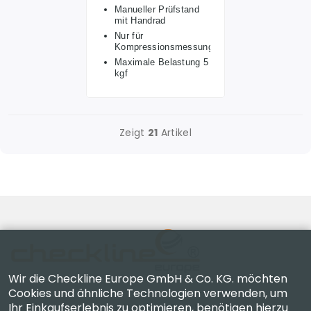
Manueller Prüfstand
mit Handrad
Nur für
Kompressionsmessungen
Maximale Belastung 5
kgf
Zeigt
21
Artikel
Wir die Checkline Europe GmbH & Co. KG. möchten
Cookies und ähnliche Technologien verwenden, um
Ihr Einkaufserlebnis zu optimieren, benötigen hierzu
Checkline Europe GmbH & Co. KG. — Spezialisten für