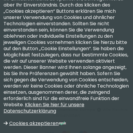
aber Ihr Einverständnis. Durch das klicken des
Lieferung, Kalibrierung, Zertifizierung und Reparatur
„Cookies akzeptieren“ Buttons erklären Sie mich
hochpräziser Messgeräte.
unserer Verwendung von Cookies und ähnlicher
Technologien einverstanden. Sollten Sie nicht
einverstanden sein, können Sie die Verwendung
ablehnen oder individuelle Einstellungen zu den
jeweiligen Cookies vornehmen klicken Sie hierzu bitte
auf den Button „Cookie Einstellungen“. Sie haben die
Möglichkeit festzulegen, dass nur bestimmte Cookies,
Unternehmen
die wir auf unserer Website verwenden aktiviert
werden. Dieser Banner wird Ihnen solange angezeigt,
Konto
bis Sie Ihre Präferenzen gewählt haben. Sofern Sie
sich gegen die Verwendung von Cookies entscheiden,
Kontakt
werden wir keine Cookies oder ähnliche Technologien
einsetzen, ausgenommen derer, die zwingend
erforderlich sind für die einwandfreie Funktion der
Website.
Klicken Sie hier für unsere
Copyright 2003 - 2026 Checkline Europe
Alle Rechte
Datenschutzerklärung
vorbehalten
USt-IdNr. DE262749861
Cookies akzeptieren